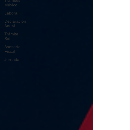
Trámites
México
Laboral
Declaración
Anual
Trámite
Sat
Asesoría
Fiscal
Jornada