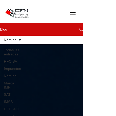
Blog
Nómina
Todas las
entradas
RFC SAT
Impuestos
Nómina
Marca
IMPI
SAT
IMSS
CFDI 4.0