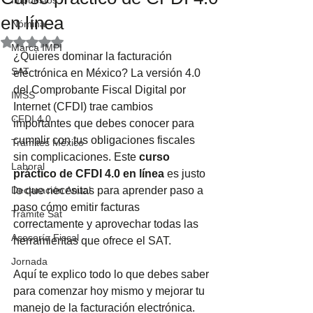
Impuestos
en línea
Nómina
Obtuvo NaN de 5 estrellas.
Marca IMPI
¿Quieres dominar la facturación 
SAT
electrónica en México? La versión 4.0 
del Comprobante Fiscal Digital por 
IMSS
Internet (CFDI) trae cambios 
CFDI 4.0
importantes que debes conocer para 
cumplir con tus obligaciones fiscales 
Trámites México
sin complicaciones. Este 
curso 
Laboral
práctico de CFDI 4.0 en línea
 es justo 
Declaración Anual
lo que necesitas para aprender paso a 
paso cómo emitir facturas 
Trámite Sat
correctamente y aprovechar todas las 
Asesoría Fiscal
herramientas que ofrece el SAT.
Jornada
Aquí te explico todo lo que debes saber 
para comenzar hoy mismo y mejorar tu 
manejo de la facturación electrónica.