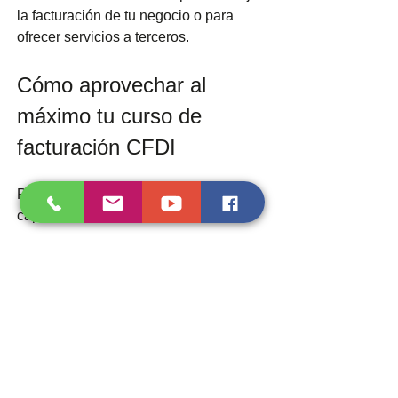
la facturación de tu negocio o para 
ofrecer servicios a terceros.
Cómo aprovechar al 
máximo tu curso de 
facturación CFDI
Para sacar el mayor provecho a tu 
capacitación, sigue estos consejos:
Organiza tu tiempo:
 Dedica 
bloques específicos para estudiar 
y practicar.
Aplica lo aprendido:
 Intenta emitir 
facturas reales o simuladas.
Consulta dudas:
 No dejes 
preguntas sin resolver, usa foros o 