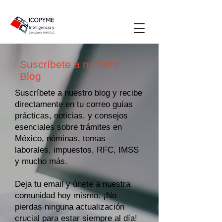
Suscríbete a nuestro
Blog
Suscríbete a nuestro blog y recibe
directamente en tu correo guías
prácticas, noticias, y consejos
esenciales sobre trámites en
México, nóminas, temas
laborales, impuestos, RFC, IMSS
y mucho más.
Deja tu email y únete a nuestra
comunidad hoy mismo. ¡No
pierdas ninguna actualización
crucial para estar siempre al día!