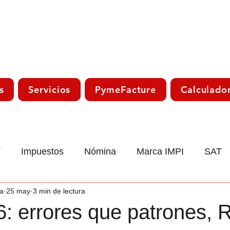
s
Servicios
PymeFacture
Calculado
T
Impuestos
Nómina
Marca IMPI
SAT
a
25 may
3 min de lectura
co
Laboral
Declaración Anual
Trámite Sat
: errores que patrones, 