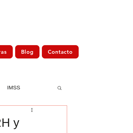
ras
Blog
Contacto
IMSS
Asesoría Fiscal
RH y