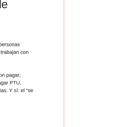
de
 personas 
 trabajan con 
on pagar; 
agar PTU, 
s. Y sí: el “se 