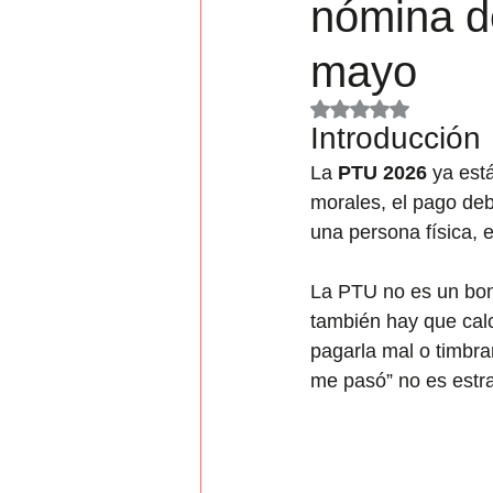
nómina de
Jornada
mayo
Obtuvo NaN de 5 es
Introducción
La 
PTU 2026
 ya est
morales, el pago deb
una persona física, e
La PTU no es un bono
también hay que cal
pagarla mal o timbrar
me pasó” no es estrat