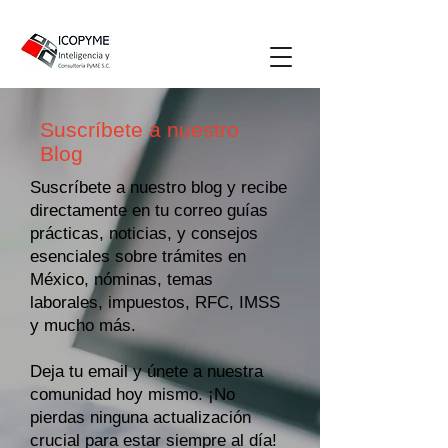
Suscríbete a nuestro
Blog
Suscríbete a nuestro blog y recibe
directamente en tu correo guías
prácticas, noticias, y consejos
esenciales sobre trámites en
México, nóminas, temas
laborales, impuestos, RFC, IMSS
y mucho más.
Deja tu email y únete a nuestra
comunidad hoy mismo. ¡No
pierdas ninguna actualización
crucial para estar siempre al día!