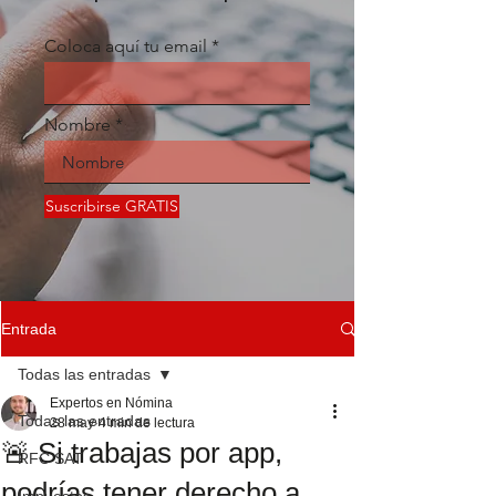
Coloca aquí tu email
Nombre
Suscribirse GRATIS
Entrada
Todas las entradas
Expertos en Nómina
Todas las entradas
28 may
4 min de lectura
🚨 Si trabajas por app,
RFC SAT
podrías tener derecho a