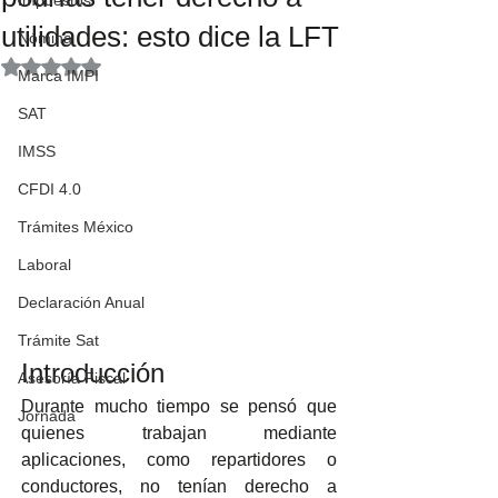
Impuestos
utilidades: esto dice la LFT
Nómina
Obtuvo NaN de 5 estrellas.
Marca IMPI
SAT
IMSS
CFDI 4.0
Trámites México
Laboral
Declaración Anual
Trámite Sat
Introducción    
Asesoría Fiscal
Durante mucho tiempo se pensó que 
Jornada
quienes trabajan mediante 
aplicaciones, como repartidores o 
conductores, no tenían derecho a 