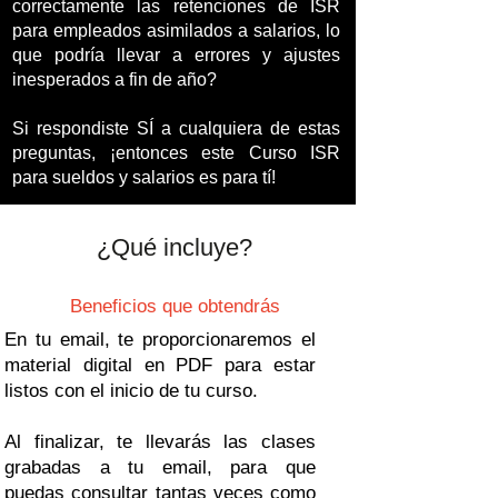
correctamente las retenciones de ISR
para empleados asimilados a salarios, lo
que podría llevar a errores y ajustes
inesperados a fin de año?
Si respondiste SÍ a cualquiera de estas
preguntas, ¡entonces este Curso ISR
para sueldos y salarios es para tí!
¿Qué incluye?
cursos de nomina, curso de nominas y se
guridad social y curso de
Beneficios que obtendrás
impuestos
En tu email, te proporcionaremos el
material digital en PDF para estar
listos con el inicio de tu curso.
Al finalizar, te llevarás las clases
grabadas a tu email, para que
puedas consultar tantas veces como