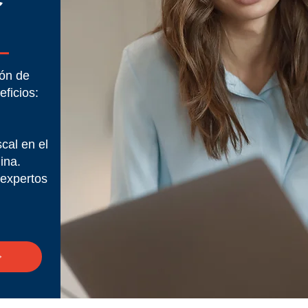
ión de
eficios:
scal en el
ina.
 expertos