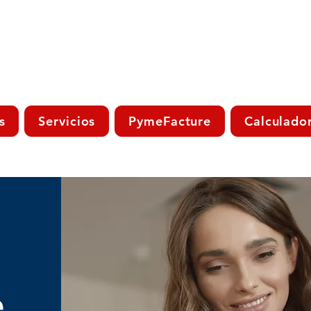
s
Servicios
PymeFacture
Calculado
e