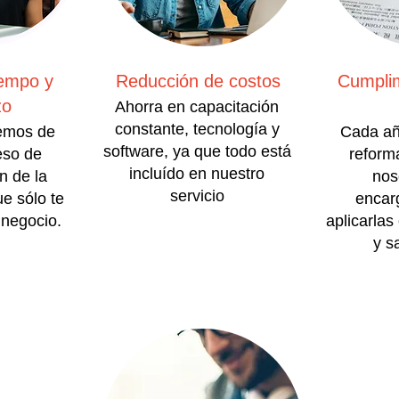
iempo y
Reducción de costos
Cumplim
zo
Ahorra en capacitación
constante, tecnología y
emos de
Cada añ
software, ya que todo está
eso de
reform
incluído en nuestro
n de la
nos
servicio
e sólo te
encar
 negocio.
aplicarlas
y s