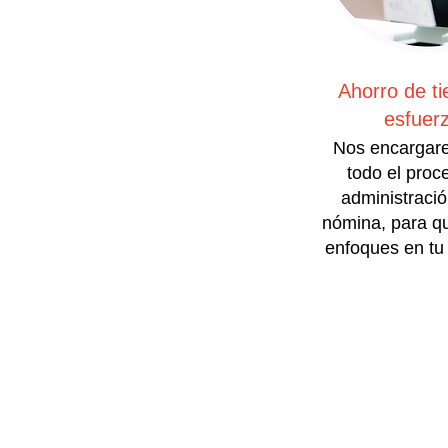
Ahorro de t
esfuer
Nos encargar
todo el proc
administració
nómina, para qu
enfoques en tu