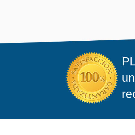
PL
un
re