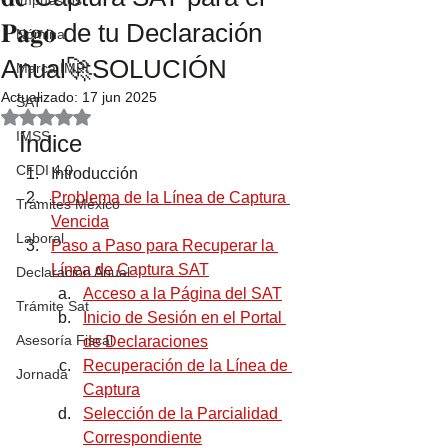
Impuestos
𝐏𝐚𝐠𝐨 de tu Declaración
Nómina
Anual🚀SOLUCIÓN
Marca IMPI
Actualizado:
17 jun 2025
SAT
Obtuvo NaN de 5 estrellas.
IMSS
Índice
CFDI 4.0
Introducción
Problema de la Línea de Captura 
Trámites México
Vencida
Laboral
Paso a Paso para Recuperar la 
Línea de Captura SAT
Declaración Anual
Acceso a la Página del SAT
Trámite Sat
Inicio de Sesión en el Portal 
Asesoría Fiscal
de Declaraciones
Recuperación de la Línea de 
Jornada
Captura
Selección de la Parcialidad 
Correspondiente