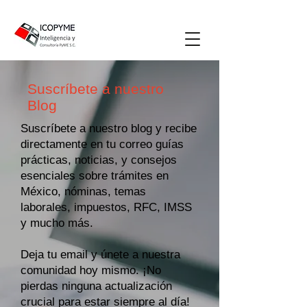
Suscríbete a nuestro
Blog
Suscríbete a nuestro blog y recibe
directamente en tu correo guías
prácticas, noticias, y consejos
esenciales sobre trámites en
México, nóminas, temas
laborales, impuestos, RFC, IMSS
y mucho más.
Deja tu email y únete a nuestra
comunidad hoy mismo. ¡No
pierdas ninguna actualización
crucial para estar siempre al día!