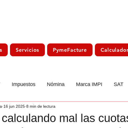
s
Servicios
PymeFacture
Calculado
T
Impuestos
Nómina
Marca IMPI
SAT
a
16 jun 2025
8 min de lectura
co
Laboral
Declaración Anual
Trámite Sat
calculando mal las cuota