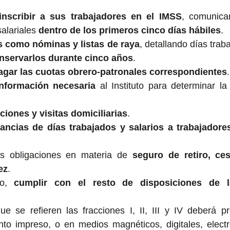
inscribir a sus trabajadores en el IMSS
, comunicar
alariales 
dentro de los primeros cinco días hábiles
.
os como nóminas y listas de raya
, detallando días traba
nservarlos durante cinco años
.
agar las cuotas obrero-patronales correspondientes
.
información necesaria
 al Instituto para determinar la
ciones y visitas domiciliarias
.
ancias de días trabajados y salarios a trabajadore
s obligaciones en materia de 
seguro de retiro, ces
ez
.
o, 
cumplir con el resto de disposiciones de 
e se refieren las fracciones I, II, III y IV deberá pr
to impreso, o en medios magnéticos, digitales, electró