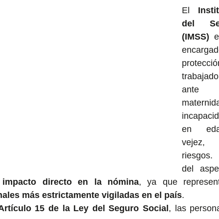
El 
Inst
del Se
(IMSS)
 e
encarga
protecció
trabajad
ante en
maternida
incapacid
en eda
vejez, 
riesgos.
del aspec
 impacto directo en la nómina
, ya que represe
ales más estrictamente vigiladas en el país
.
Artículo 15 de la Ley del Seguro Social
, las person