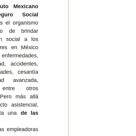
ituto Mexicano 
guro Social 
s el organismo 
do de brindar 
n social a los 
ores en México 
fermedades, 
d, accidentes, 
ades, cesantía 
d avanzada, 
entre otros 
 Pero más allá 
to asistencial, 
nta una 
de las 
as empleadoras 