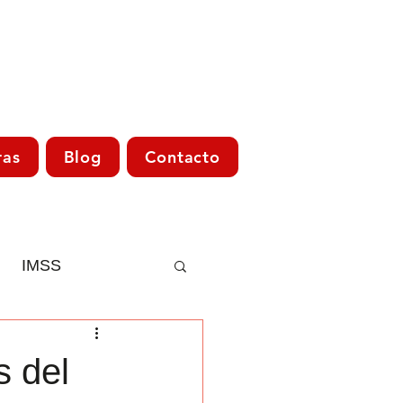
ras
Blog
Contacto
IMSS
Asesoría Fiscal
s del