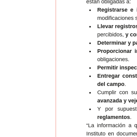
están obligadas a:
Registrarse e 
modificaciones s
Llevar registr
percibidos, 
y co
Determinar y p
Proporcionar 
obligaciones.
Permitir inspec
Entregar const
del campo
.
Cumplir con su
avanzada y vej
Y por supuest
reglamentos
.
“La información a qu
Instituto en documen