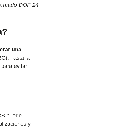
formado DOF 24 
a?
erar una 
BC), hasta la 
para evitar:
MSS puede 
alizaciones y 