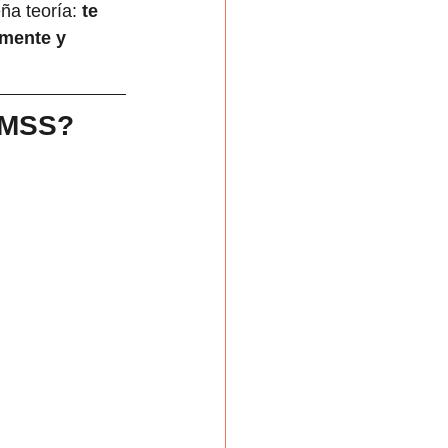
ña teoría: 
te 
amente y 
 IMSS?