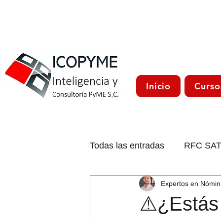
Inicio
Curso
Todas las entradas
RFC SA
Expertos en Nómin
CFDI 4.0
Trámites Méxi
⚠️¿Estás 