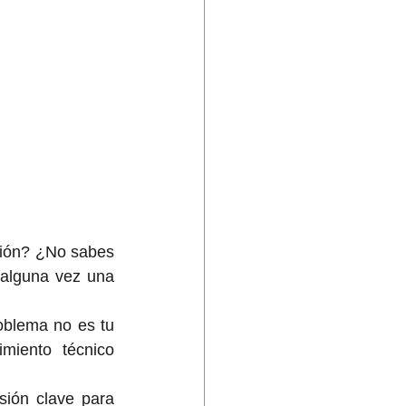
ción? ¿No sabes 
alguna vez una 
oblema no es tu 
iento técnico 
ión clave para 