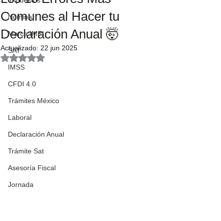
Impuestos
Comunes al Hacer tu
Nómina
Declaración Anual 🤯
Marca IMPI
Actualizado:
22 jun 2025
SAT
Obtuvo NaN de 5 estrellas.
IMSS
CFDI 4.0
Trámites México
Laboral
Declaración Anual
Trámite Sat
Asesoría Fiscal
Jornada