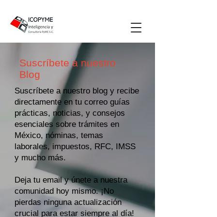
Suscríbete a nuestro
Blog
Suscríbete a nuestro blog y recibe
directamente en tu correo guías
prácticas, noticias, y consejos
esenciales sobre trámites en
México, nóminas, temas
laborales, impuestos, RFC, IMSS
y mucho más.
Deja tu email y únete a nuestra
comunidad hoy mismo. ¡No
pierdas ninguna actualización
crucial para estar siempre al día!