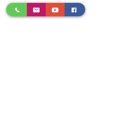
¿Quieres aprender a 
cómo enviar la 
declaración anual? Te 
dejamos un video tutorial:
https://youtu.be/sVkmm_yOE5Q