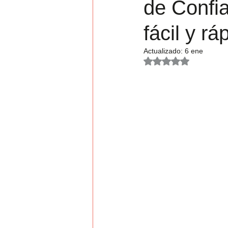
de Confi
Jornada
fácil y rá
Actualizado:
6 ene
Obtuvo NaN de 5 es