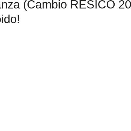
anza (Cambio RESICO 20
pido!
trellas.