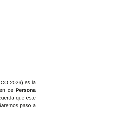
ICO 2026
)
 es la 
men de 
Persona 
cuerda que este 
ñaremos paso a 