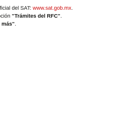
icial del SAT: 
www.sat.gob.mx
.
pción 
"Trámites del RFC"
.
r más"
.