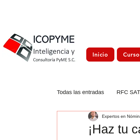
Inicio
Curso
Todas las entradas
RFC SA
Expertos en Nómin
CFDI 4.0
Trámites Méxi
¡Haz tu 