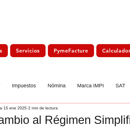
s
Servicios
PymeFacture
Calculado
T
Impuestos
Nómina
Marca IMPI
SAT
a
15 ene 2025
2 min de lectura
co
Laboral
Declaración Anual
Trámite Sat
cambio al Régimen Simplif