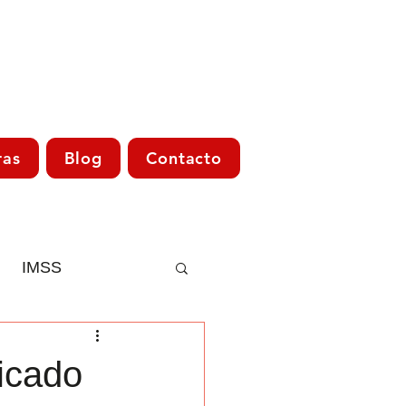
ras
Blog
Contacto
IMSS
Asesoría Fiscal
icado