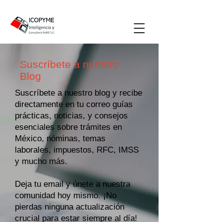
Suscríbete a nuestro
Blog
Suscríbete a nuestro blog y recibe
directamente en tu correo guías
prácticas, noticias, y consejos
esenciales sobre trámites en
México, nóminas, temas
laborales, impuestos, RFC, IMSS
y mucho más.
Deja tu email y únete a nuestra
comunidad hoy mismo. ¡No
pierdas ninguna actualización
crucial para estar siempre al día!