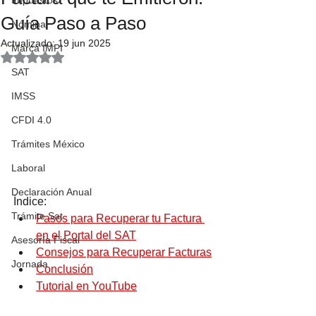
Impuestos
Guía Paso a Paso
Nómina
Actualizado:
19 jun 2025
Marca IMPI
Obtuvo NaN de 5 estrellas.
SAT
IMSS
CFDI 4.0
Trámites México
Laboral
Declaración Anual
Índice: 
Trámite Sat
Pasos para Recuperar tu Factura 
en el Portal del SAT
Asesoría Fiscal
Consejos para Recuperar Facturas
Jornada
Conclusión
Tutorial en YouTube