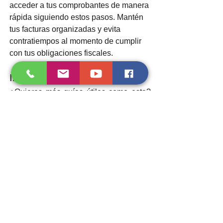
acceder a tus comprobantes de manera 
rápida siguiendo estos pasos. Mantén 
tus facturas organizadas y evita 
contratiempos al momento de cumplir 
con tus obligaciones fiscales.
Invitación a suscribirse al blog
¿Quieres más guías útiles como esta? 
¡Suscríbete a nuestro blog y mantente 
informado sobre trámites fiscales, 
herramientas del SAT y consejos 
prácticos para gestionar tu 
documentación!
¿Prefieres una guía visual? Mira 
nuestro tutorial en YouTube sobre 
cómo recuperar una factura que te 
emitieron
 paso a paso. Aprende en 