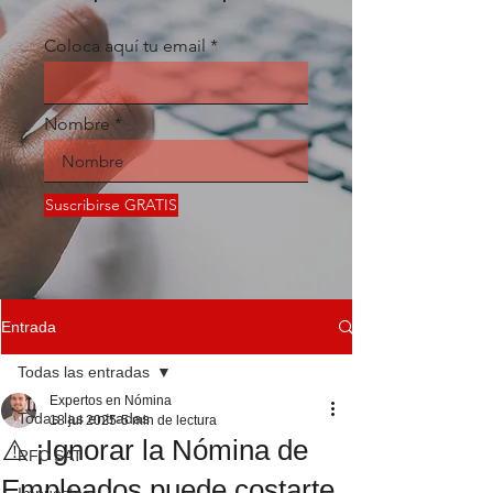
Coloca aquí tu email
Nombre
Suscribirse GRATIS
Entrada
Todas las entradas
Expertos en Nómina
Todas las entradas
18 jul 2025
5 min de lectura
⚠️ ¡Ignorar la Nómina de
RFC SAT
Empleados puede costarte