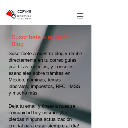
Suscríbete a nuestro
Blog
Suscríbete a nuestro blog y recibe
directamente en tu correo guías
prácticas, noticias, y consejos
esenciales sobre trámites en
México, nóminas, temas
laborales, impuestos, RFC, IMSS
y mucho más.
Deja tu email y únete a nuestra
comunidad hoy mismo. ¡No
pierdas ninguna actualización
crucial para estar siempre al día!