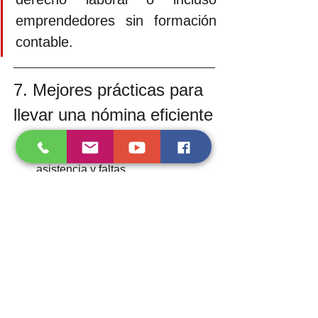
emprendedores sin formación 
contable.
7. Mejores prácticas para 
llevar una nómina eficiente
📅 Llevar control estricto de 
asistencia y faltas
📂 Tener expedientes laborales 
completos y actualizados
💻 Usar sistemas actualizados de 
timbrado y cálculo
🧮 Verificar las tablas del SAT, 
cuotas del IMSS e Infonavit 
periódicamente
📊 Automatizar reportes al IMSS, 