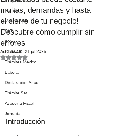
Impuestos
multas, demandas y hasta
Nómina
el cierre de tu negocio!
Marca IMPI
Descubre cómo cumplir sin
SAT
errores
IMSS
Actualizado:
21 jul 2025
CFDI 4.0
Obtuvo NaN de 5 estrellas.
Trámites México
Laboral
Declaración Anual
Trámite Sat
Asesoría Fiscal
Jornada
Introducción