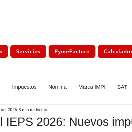
s
Servicios
PymeFacture
Calculado
T
Impuestos
Nómina
Marca IMPI
SAT
 oct 2025
3 min de lectura
co
Laboral
Declaración Anual
Trámite Sat
el IEPS 2026: Nuevos imp