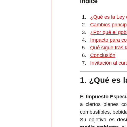
Índice
¿Qué es la Ley 
Cambios princip
¿Por qué el gobi
Impacto para c
Qué sigue tras 
Conclusión
Invitación al c
1. ¿Qué es l
El 
Impuesto Especia
a ciertos bienes co
combustibles, bebid
Su objetivo es 
des