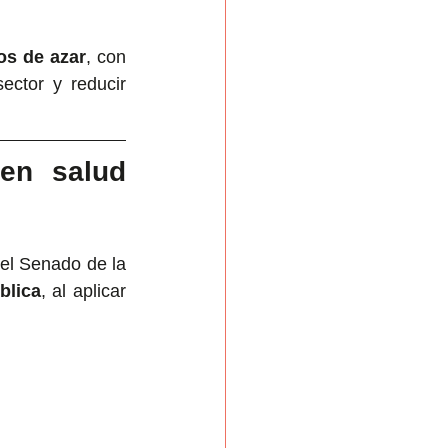
os de azar
, con 
ctor y reducir 
en salud 
el Senado de la 
ública
, al aplicar 