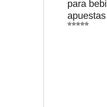
para beb
Jornada
apuestas 
Obtuvo NaN de 5 es