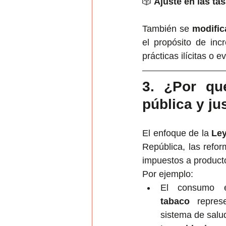
🎲 
Ajuste en las ta
También se 
modific
el propósito de inc
prácticas ilícitas o e
3. ¿Por qu
pública y ju
El enfoque de la 
Ley
República, las refo
impuestos a product
Por ejemplo:
El consumo 
tabaco
 repres
sistema de salu