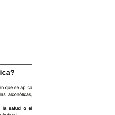
fica?
n que se aplica 
s alcohólicas, 
la salud o el 