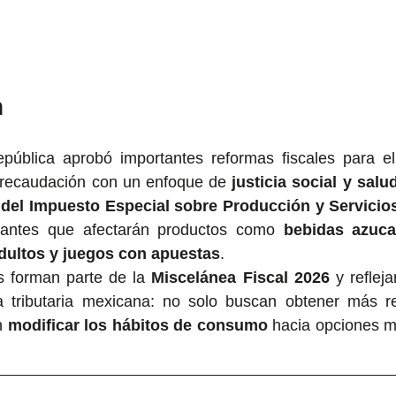
n
pública aprobó importantes reformas fiscales para e
a recaudación con un enfoque de 
justicia social y salu
 del Impuesto Especial sobre Producción y Servicio
evantes que afectarán productos como 
bebidas azucar
dultos y juegos con apuestas
.
s forman parte de la 
Miscelánea Fiscal 2026
 y reflej
a tributaria mexicana: no solo buscan obtener más re
n 
modificar los hábitos de consumo
 hacia opciones m