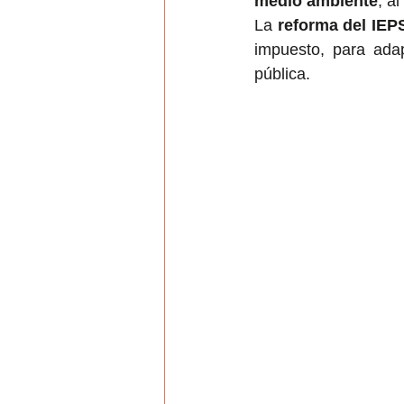
medio ambiente
, a
La 
reforma del IEP
impuesto, para adap
pública.