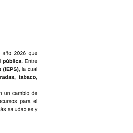
l año 2026 que 
d pública
. Entre 
s (IEPS)
, la cual 
adas, tabaco, 
an un cambio de 
cursos para el 
ás saludables y 