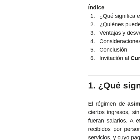
Índice
¿Qué significa e
¿Quiénes pueden
Ventajas y desv
Consideraciones 
Conclusión
Invitación al 
Cur
1. ¿Qué sign
El régimen de 
asim
ciertos ingresos, si
fueran salarios. A e
recibidos por perso
servicios, y cuyo pa