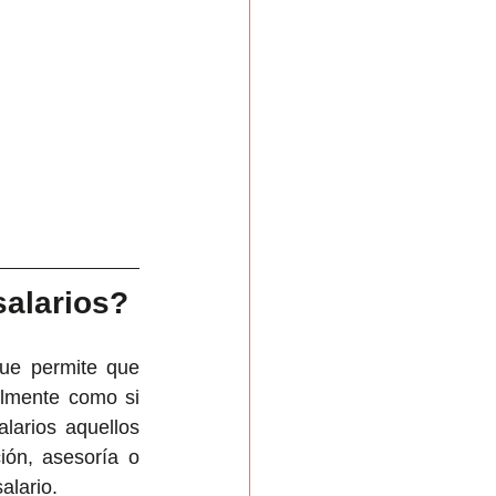
salarios?
ue permite que 
almente como si 
larios aquellos 
ón, asesoría o 
alario.