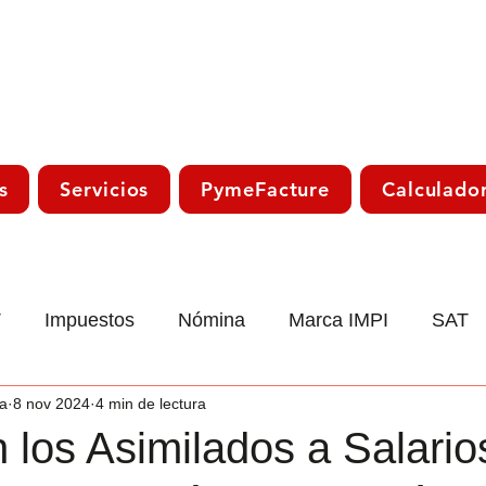
s
Servicios
PymeFacture
Calculado
T
Impuestos
Nómina
Marca IMPI
SAT
a
8 nov 2024
4 min de lectura
co
Laboral
Declaración Anual
Trámite Sat
los Asimilados a Salario