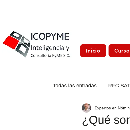
Inicio
Curso
Todas las entradas
RFC SA
Expertos en Nómin
CFDI 4.0
Trámites Méxi
¿Qué son 