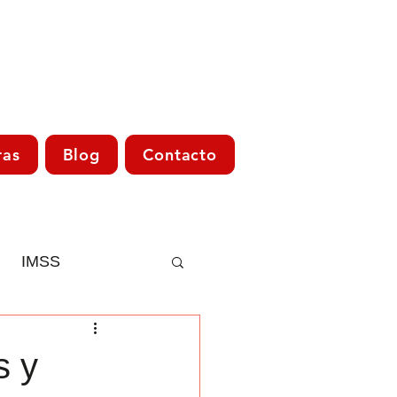
ras
Blog
Contacto
IMSS
Asesoría Fiscal
s y