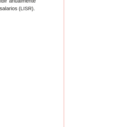
ibir anualmente 
alarios​ (LISR).