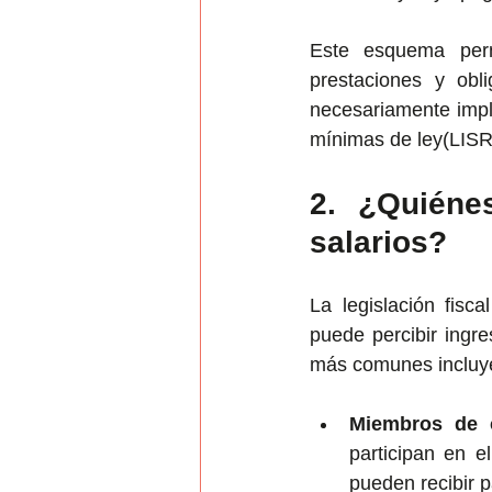
Este esquema perm
prestaciones y obl
necesariamente impli
mínimas de ley​(LISR
2. ¿Quiéne
salarios?
La legislación fisc
puede percibir ingre
más comunes incluy
Miembros de c
participan en e
pueden recibir p