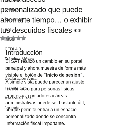
Impuestos
personalizado que puede
Nómina
ahorrarte tiempo… o exhibir
Marca IMPI
tus descuidos fiscales 👀
SAT
Obtuvo NaN de 5 estrellas.
IMSS
CFDI 4.0
Introducción
Trámites México
El SAT realizó un cambio en su portal 
principal y ahora muestra de forma más 
Laboral
visible el botón de 
“Inicio de sesión”
. 
Declaración Anual
A simple vista puede parecer un ajuste 
Trámite Sat
menor, pero para personas físicas, 
empresas, contadores y áreas 
Asesoría Fiscal
administrativas puede ser bastante útil, 
Jornada
porque permite entrar a un espacio 
personalizado donde se concentra 
información fiscal importante.