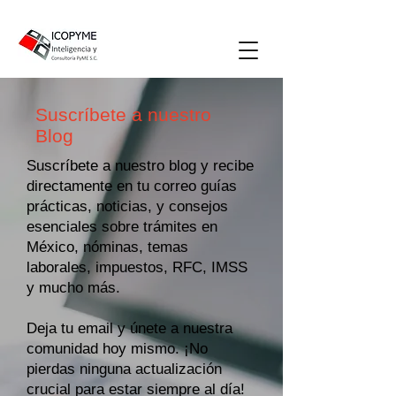
Suscríbete a nuestro
Blog
Suscríbete a nuestro blog y recibe
directamente en tu correo guías
prácticas, noticias, y consejos
esenciales sobre trámites en
México, nóminas, temas
laborales, impuestos, RFC, IMSS
y mucho más.
Deja tu email y únete a nuestra
comunidad hoy mismo. ¡No
pierdas ninguna actualización
crucial para estar siempre al día!