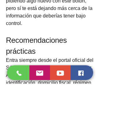
pidiendo algo nuevo con este botón, 
pero sí te está dejando más cerca de la 
información que deberías tener bajo 
control.
Recomendaciones 
prácticas
Entra siempre desde el portal oficial del 
SAT y evita usar enlaces sospechosos. 
Al iniciar sesión, revisa tus datos de 
identificación, domicilio fiscal, régimen, 
actividades económicas y medios de 
contacto.
Descarga tu Constancia de Situación 
Fiscal actualizada y guárdala con 
fecha. También consulta tu Opinión del 
Cumplimiento de forma periódica, 