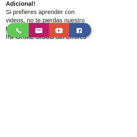
Adicional!
Si prefieres aprender con 
videos, no te pierdas nuestro 
tutorial “Cómo Presentar el 
INFORME SISUB Sin Errores 
🚀 Paso a Paso” en YouTube.
https://youtu.be/BbrBBi5A8Yo
Conclusión
¡Y eso es todo! Ahora ya sabes cómo 