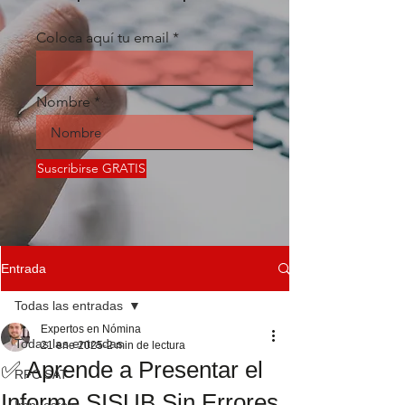
Coloca aquí tu email
Nombre
Suscribirse GRATIS
Entrada
Todas las entradas
Expertos en Nómina
Todas las entradas
21 ene 2025
2 min de lectura
✅ Aprende a Presentar el
RFC SAT
Informe SISUB Sin Errores