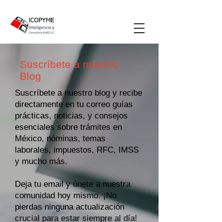
Suscríbete a nuestro
Blog
Suscríbete a nuestro blog y recibe
directamente en tu correo guías
prácticas, noticias, y consejos
esenciales sobre trámites en
México, nóminas, temas
laborales, impuestos, RFC, IMSS
y mucho más.
Deja tu email y únete a nuestra
comunidad hoy mismo. ¡No
pierdas ninguna actualización
crucial para estar siempre al día!