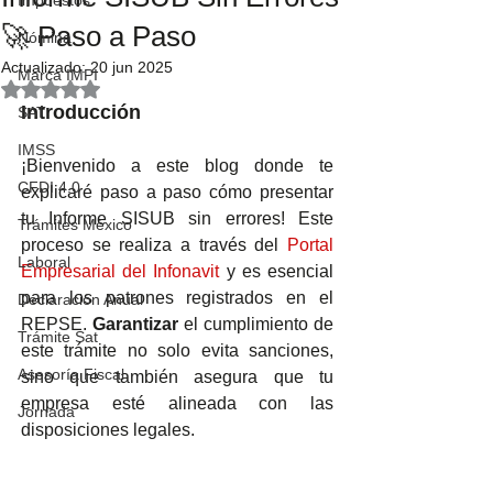
Impuestos
🚀 Paso a Paso
Nómina
Actualizado:
20 jun 2025
Marca IMPI
Obtuvo NaN de 5 estrellas.
Introducción
SAT
IMSS
¡Bienvenido a este blog donde te 
CFDI 4.0
explicaré paso a paso cómo presentar 
tu Informe SISUB sin errores! Este 
Trámites México
proceso se realiza a través del 
Portal 
Laboral
Empresarial del Infonavit
 y es esencial 
para los patrones registrados en el 
Declaración Anual
REPSE. 
Garantizar
 el cumplimiento de 
Trámite Sat
este trámite no solo evita sanciones, 
Asesoría Fiscal
sino que también asegura que tu 
empresa esté alineada con las 
Jornada
disposiciones legales.