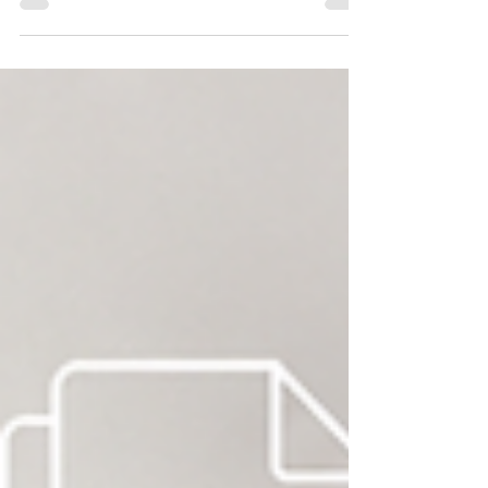
inhabilitada, por lo que no podrán realizarse
solicitudes de inscripción, renovación,
modificación o cancelación. Las empresas que
prestan o contratan servicios especializados
deben considerar esta suspensión para organizar
sus trámites y mantener claridad en su
cumplimiento laboral.