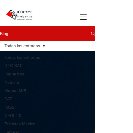
Blog
Todas las entradas
Todas las entradas
RFC SAT
Impuestos
Nómina
Marca IMPI
SAT
IMSS
CFDI 4.0
Trámites México
Laboral