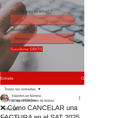
Coloca aquí tu email
Nombre
Suscribirse GRATIS
Entrada
Todas las entradas
Expertos en Nómina
Todas las entradas
21 ago 2025
2 min de lectura
❌ Cómo CANCELAR una
RFC SAT
FACTURA en el SAT 2025