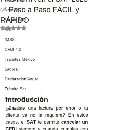
Impuestos
✅ Paso a Paso FÁCIL y
Nómina
RÁPIDO
Marca IMPI
Obtuvo NaN de 5 estrellas.
SAT
IMSS
CFDI 4.0
Trámites México
Laboral
Declaración Anual
Trámite Sat
Introducción
Asesoría Fiscal
¿Emitiste una factura por error o tu 
Jornada
cliente ya no la requiere? En estos 
casos, el 
SAT
 te permite 
cancelar un 
CFDI
 siempre y cuando cumplas con 