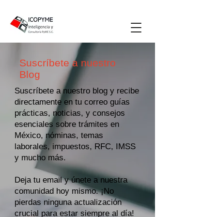
Suscríbete a nuestro
Blog
Suscríbete a nuestro blog y recibe
directamente en tu correo guías
prácticas, noticias, y consejos
esenciales sobre trámites en
México, nóminas, temas
laborales, impuestos, RFC, IMSS
y mucho más.
Deja tu email y únete a nuestra
comunidad hoy mismo. ¡No
pierdas ninguna actualización
crucial para estar siempre al día!