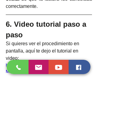
correctamente.
6. Video tutorial paso a 
paso
Si quieres ver el procedimiento en 
pantalla, aquí te dejo el tutorial en 
video:
https://youtu.be/F-WxIGPslC4?si=I6HbB5y-
Mc1a7_7w
📌 Conclusión