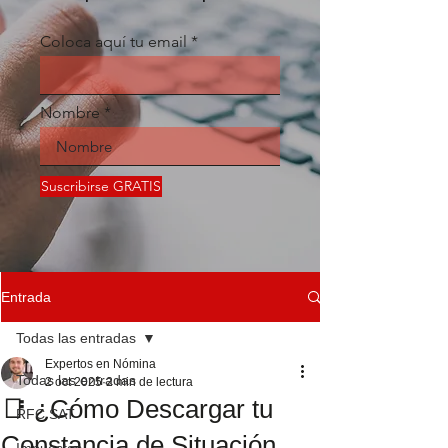
Coloca aquí tu email
Nombre
Suscribirse GRATIS
Entrada
Todas las entradas
Expertos en Nómina
Todas las entradas
2 oct 2025
2 min de lectura
📑 ¿Cómo Descargar tu
RFC SAT
Constancia de Situación