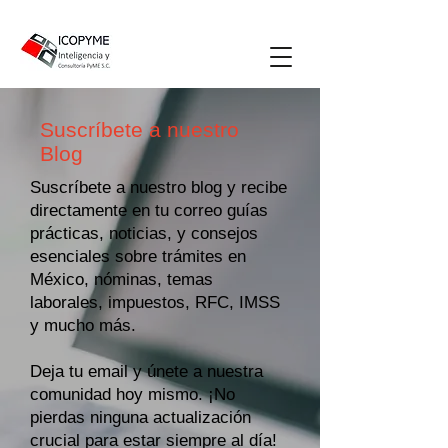
Suscríbete a nuestro
Blog
Suscríbete a nuestro blog y recibe
directamente en tu correo guías
prácticas, noticias, y consejos
esenciales sobre trámites en
México, nóminas, temas
laborales, impuestos, RFC, IMSS
y mucho más.
Deja tu email y únete a nuestra
comunidad hoy mismo. ¡No
pierdas ninguna actualización
crucial para estar siempre al día!