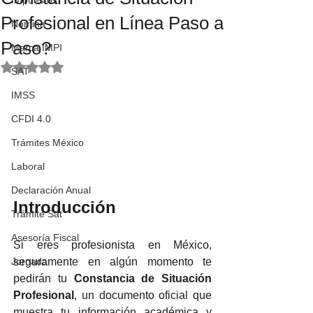
Impuestos
Profesional en Línea Paso a
Nómina
Paso?
Marca IMPI
Obtuvo NaN de 5 estrellas.
SAT
IMSS
CFDI 4.0
Trámites México
Laboral
Declaración Anual
Introducción
Trámite Sat
Asesoría Fiscal
Si eres profesionista en México, 
seguramente en algún momento te 
Jornada
pedirán tu 
Constancia de Situación 
Profesional
, un documento oficial que 
muestra tu información académica y 