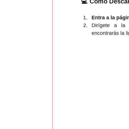
💻 Cómo Descarg
Entra a la pági
Dirígete a la
encontrarás la l