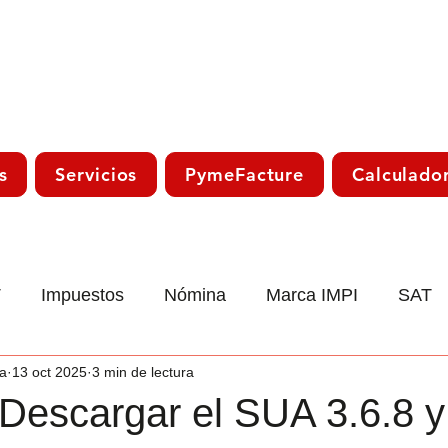
s
Servicios
PymeFacture
Calculado
T
Impuestos
Nómina
Marca IMPI
SAT
a
13 oct 2025
3 min de lectura
co
Laboral
Declaración Anual
Trámite Sat
Descargar el SUA 3.6.8 y