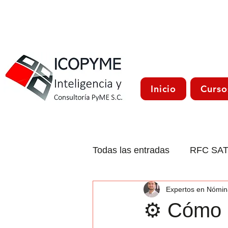
Inicio
Curso
Todas las entradas
RFC SA
Expertos en Nómin
CFDI 4.0
Trámites Méxi
⚙️ Cómo 