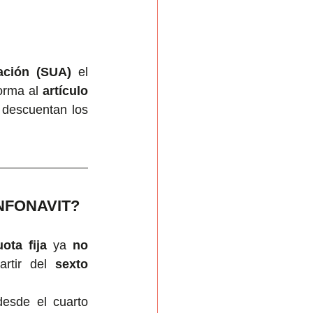
ación (SUA)
 el 
orma al 
artículo 
descuentan los 
 INFONAVIT?
ota fija
 ya 
no 
artir del 
sexto 
esde el cuarto 