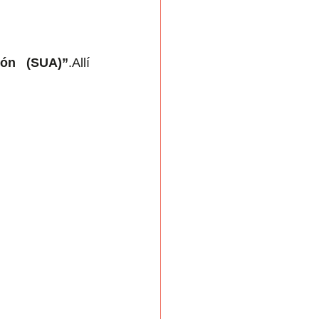
ión (SUA)”
.Allí 