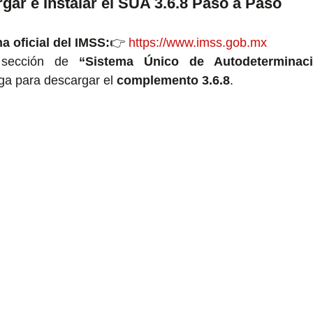
ar e Instalar el SUA 3.6.8 Paso a Paso
na oficial del IMSS:
👉 
https://www.imss.gob.mx
 sección de 
“Sistema Único de Autodeterminac
iga para descargar el 
complemento 3.6.8
.