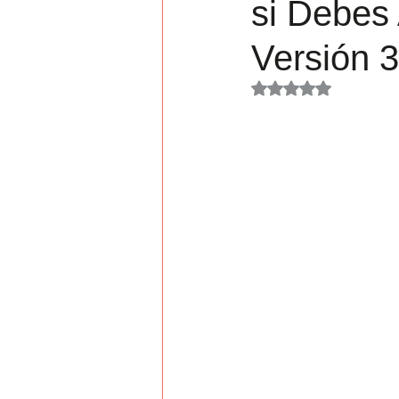
si Debes 
Jornada
Versión 3
Obtuvo NaN de 5 es